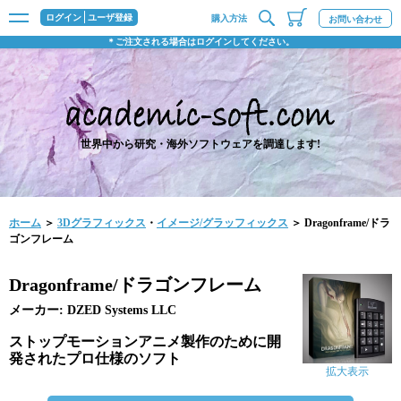
ログイン
ユーザ登録
購入方法
お問い合わせ
＊ご注文される場合はログインしてください。
世界中から研究・海外ソフトウェアを調達します!
ホーム
＞
3Dグラフィックス
・
イメージ/グラッフィックス
＞ Dragonframe/ドラ
ゴンフレーム
Dragonframe/ドラゴンフレーム
メーカー: DZED Systems LLC
ストップモーションアニメ製作のために開
発されたプロ仕様のソフト
拡大表示