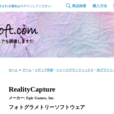
商品検索
購入方法
文される場合はログインしてください。
アを調達します!
ホーム
＞
ゲーム
・
メディア作成
・
イメージ/グラッフィックス
・
3Dグラフィ
RealityCapture
メーカー: Epic Games, Inc.
フォトグラメトリーソフトウェア