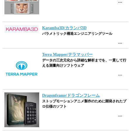
…
Karamba3D/カランバ3D
パラメトリック構造エンジニアリングツール
…
Terra Mapper/テラマッパー
データの三次元化から詳細な解析までを、一貫して行
える測量向けソフトウェア
…
Dragonframe/ドラゴンフレーム
ストップモーションアニメ製作のために開発されたプ
ロ仕様のソフト
…