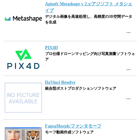
Agisoft Metashape v 2.x/アジソフト メタシェ
イプ
デジタル画像を高速処理し、高精度の3D空間データ
を生成
…
PIX4D
プロ仕様ドローンマッピング向け写真測量ソフトウェ
ア
…
DaVinci Resolve
統合型ポストプロダクションソフトウェア
…
FantaMorph/ファンタモーフ
モーフ動画作成ソフトウェア