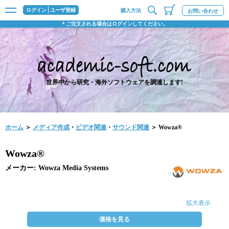
ログイン
ユーザ登録
購入方法
お問い合わせ
＊ご注文される場合はログインしてください。
世界中から研究・海外ソフトウェアを調達します!
ホーム
＞
メディア作成
・
ビデオ関連
・
サウンド関連
＞ Wowza®
Wowza®
メーカー: Wowza Media Systems
拡大表示
価格を見る