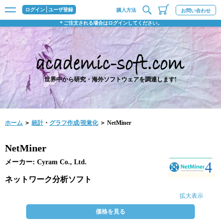
ログイン
ユーザ登録
購入方法
お問い合わせ
＊ご注文される場合はログインしてください。
世界中から研究・海外ソフトウェアを調達します!
ホーム
＞
統計
・
グラフ作成/視覚化
＞ NetMiner
NetMiner
メーカー: Cyram Co., Ltd.
ネットワーク分析ソフト
拡大表示
価格を見る