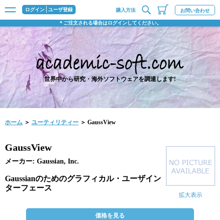
ログイン
ユーザ登録
購入方法
お問い合わせ
＊ご注文される場合はログインしてください。
世界中から研究・海外ソフトウェアを調達します!
ホーム
＞
ユーティリティー
＞ GaussView
GaussView
メーカー: Gaussian, Inc.
Gaussianのためのグラフィカル・ユーザイン
ターフェース
拡大表示
価格を見る