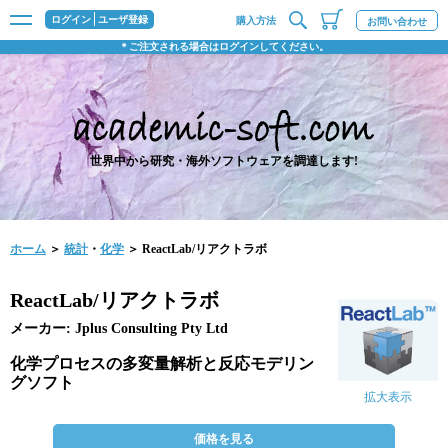
ログイン
ユーザ登録
購入方法
お問い合わせ
＊ご注文される場合はログインしてください。
世界中から研究・海外ソフトウェアを調達します!
ホーム
＞
統計
・
化学
＞ ReactLab/リアクトラボ
ReactLab/リアクトラボ
メーカー: Jplus Consulting Pty Ltd
化学プロセスの多変量解析と反応モデリン
グソフト
拡大表示
価格を見る