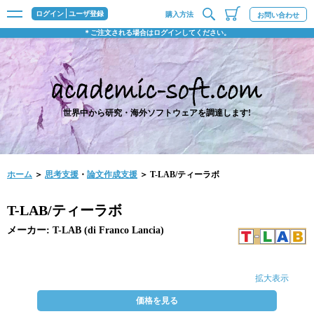
ログイン
ユーザ登録
購入方法
お問い合わせ
＊ご注文される場合はログインしてください。
世界中から研究・海外ソフトウェアを調達します!
ホーム
＞
思考支援
・
論文作成支援
＞ T-LAB/ティーラボ
T-LAB/ティーラボ
メーカー: T-LAB (di Franco Lancia)
拡大表示
価格を見る