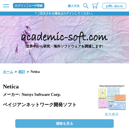
ログイン
ユーザ登録
購入方法
お問い合わせ
＊ご注文される場合はログインしてください。
世界中から研究・海外ソフトウェアを調達します!
ホーム
＞
統計
＞ Netica
Netica
メーカー: Norsys Software Corp.
ベイジアンネットワーク開発ソフト
拡大表示
価格を見る