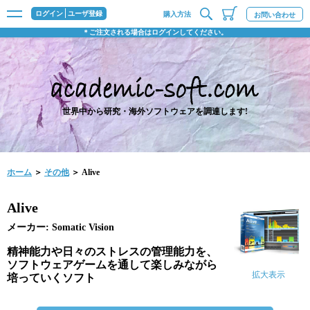
ログイン
ユーザ登録
購入方法
お問い合わせ
＊ご注文される場合はログインしてください。
世界中から研究・海外ソフトウェアを調達します!
ホーム
＞
その他
＞ Alive
Alive
メーカー: Somatic Vision
精神能力や日々のストレスの管理能力を、
ソフトウェアゲームを通して楽しみながら
拡大表示
培っていくソフト