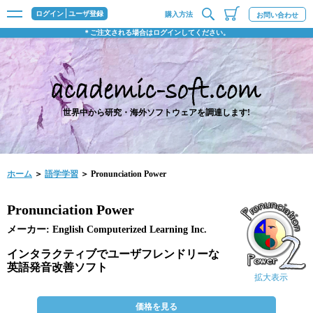
ログイン
ユーザ登録
購入方法
お問い合わせ
＊ご注文される場合はログインしてください。
世界中から研究・海外ソフトウェアを調達します!
ホーム
＞
語学学習
＞ Pronunciation Power
Pronunciation Power
メーカー: English Computerized Learning Inc.
インタラクティブでユーザフレンドリーな
英語発音改善ソフト
拡大表示
価格を見る