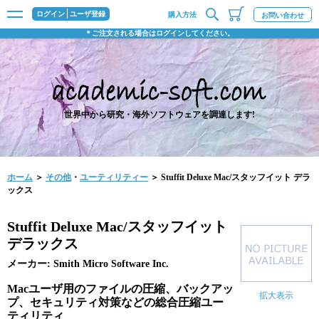
ログイン
ユーザ登録
購入方法
お問い合わせ
＊ご注文される場合はログインしてください。
世界中から研究・海外ソフトウェアを調達します!
ホーム
＞
その他
・
ユーティリティー
＞ Stuffit Deluxe Mac/スタッフイット デラ
ックス
Stuffit Deluxe Mac/スタッフイット
デラックス
メーカー: Smith Micro Software Inc.
Macユーザ用のファイルの圧縮、バックアッ
拡大表示
プ、セキュリティ対策などの総合圧縮ユー
ティリティ