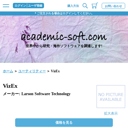
ログイン
ユーザ登録
購入方法
お問い合わせ
＊ご注文される場合はログインしてください。
世界中から研究・海外ソフトウェアを調達します!
ホーム
＞
ユーティリティー
＞ VizEx
VizEx
メーカー: Larson Software Technology
拡大表示
価格を見る