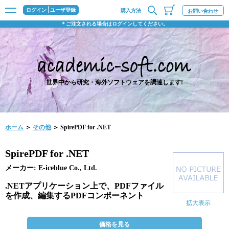
ログイン
ユーザ登録
購入方法
お問い合わせ
＊ご注文される場合はログインしてください。
世界中から研究・海外ソフトウェアを調達します!
ホーム
＞
その他
＞ SpirePDF for .NET
SpirePDF for .NET
メーカー: E-iceblue Co., Ltd.
.NETアプリケーション上で、PDFファイル
を作成、編集するPDFコンポーネント
拡大表示
価格を見る