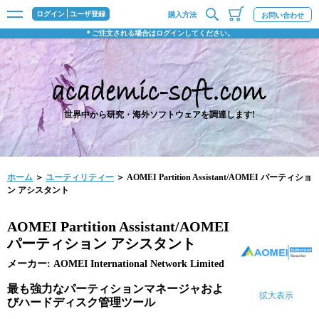
ログイン
ユーザ登録
購入方法
お問い合わせ
＊ご注文される場合はログインしてください。
世界中から研究・海外ソフトウェアを調達します!
ホーム
＞
ユーティリティー
＞ AOMEI Partition Assistant/AOMEI パーティショ
ン アシスタント
AOMEI Partition Assistant/AOMEI
パーティション アシスタント
メーカー: AOMEI International Network Limited
最も強力なパーティションマネージャおよ
拡大表示
びハードディスク管理ツール