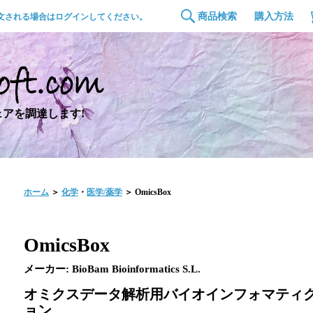
商品検索
購入方法
文される場合はログインしてください。
アを調達します!
ホーム
＞
化学
・
医学/薬学
＞ OmicsBox
OmicsBox
メーカー: BioBam Bioinformatics S.L.
オミクスデータ解析用バイオインフォマティ
ョン