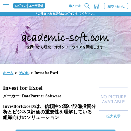
ログイン
ユーザ登録
購入方法
お問い合わせ
＊ご注文される場合はログインしてください。
世界中から研究・海外ソフトウェアを調達します!
ホーム
＞
その他
＞ Invest for Excel
Invest for Excel
メーカー: DataPartner Software
InvestforExcel®は、信頼性の高い設備投資分
析とビジネス評価の重要性を理解している
拡大表示
組織向けのソリューション