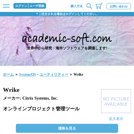
ログイン
ユーザ登録
購入方法
お問い合わせ
＊ご注文される場合はログインしてください。
世界中から研究・海外ソフトウェアを調達します!
ホーム
＞
System/OS
・
ユーティリティー
＞ Wrike
Wrike
メーカー: Citrix Systems, Inc.
オンラインプロジェクト管理ツール
拡大表示
価格を見る