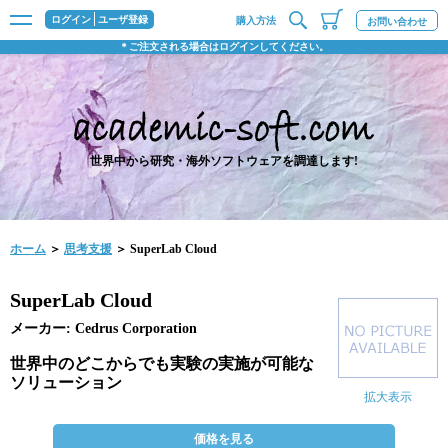
ログイン
ユーザ登録
購入方法
お問い合わせ
＊ご注文される場合はログインしてください。
世界中から研究・海外ソフトウェアを調達します!
ホーム
＞
思考支援
＞ SuperLab Cloud
SuperLab Cloud
メーカー: Cedrus Corporation
世界中のどこからでも実験の実施が可能な
ソリューション
拡大表示
価格を見る