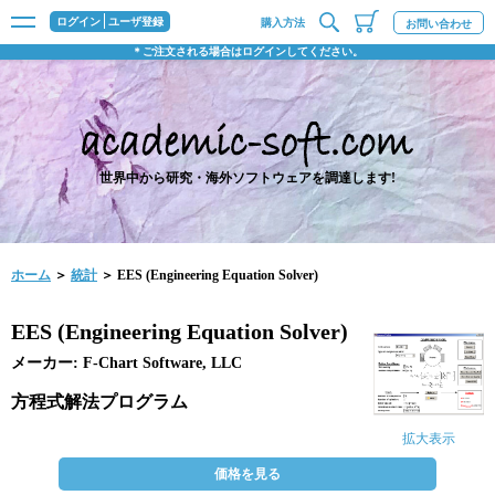
ログイン
ユーザ登録
購入方法
お問い合わせ
＊ご注文される場合はログインしてください。
世界中から研究・海外ソフトウェアを調達します!
ホーム
＞
統計
＞ EES (Engineering Equation Solver)
EES (Engineering Equation Solver)
メーカー: F-Chart Software, LLC
方程式解法プログラム
拡大表示
価格を見る