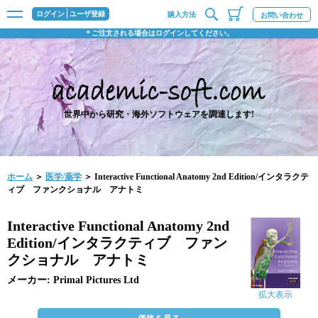
ログイン
ユーザ登録
購入方法
お問い合わせ
＊ご注文される場合はログインしてください。
世界中から研究・海外ソフトウェアを調達します!
ホーム
＞
医学/薬学
＞ Interactive Functional Anatomy 2nd Edition/インタラクテ
ィブ ファンクショナル アナトミ
Interactive Functional Anatomy 2nd
Edition/インタラクティブ ファン
クショナル アナトミ
メーカー: Primal Pictures Ltd
拡大表示