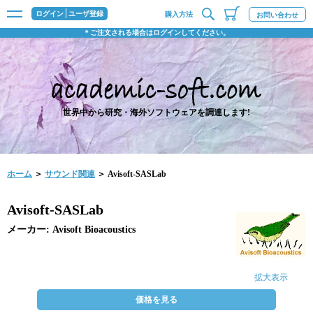
ログイン
ユーザ登録
購入方法
お問い合わせ
＊ご注文される場合はログインしてください。
世界中から研究・海外ソフトウェアを調達します!
ホーム
＞
サウンド関連
＞ Avisoft-SASLab
Avisoft-SASLab
メーカー: Avisoft Bioacoustics
拡大表示
価格を見る