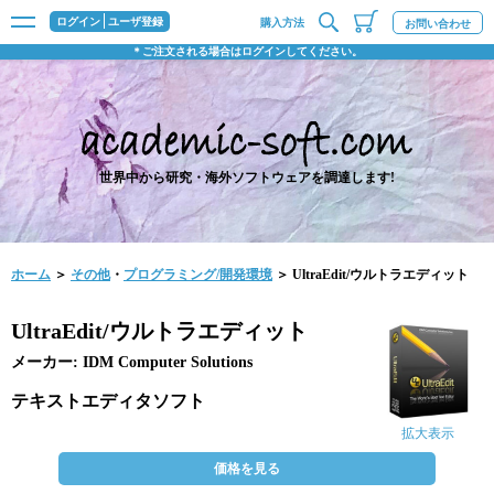
ログイン
ユーザ登録
購入方法
お問い合わせ
＊ご注文される場合はログインしてください。
世界中から研究・海外ソフトウェアを調達します!
ホーム
＞
その他
・
プログラミング/開発環境
＞ UltraEdit/ウルトラエディット
UltraEdit/ウルトラエディット
メーカー: IDM Computer Solutions
テキストエディタソフト
拡大表示
価格を見る