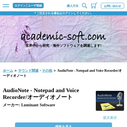
ログイン
ユーザ登録
購入方法
お問い合わせ
＊ご注文される場合はログインしてください。
世界中から研究・海外ソフトウェアを調達します!
ホーム
＞
サウンド関連
・
その他
＞ AudioNote - Notepad and Voice Recorder/オ
ーディオノート
AudioNote - Notepad and Voice
Recorder/オーディオノート
メーカー: Luminant Software
拡大表示
価格を見る