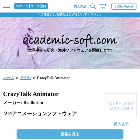
ログイン
ユーザ登録
購入方法
お問い合わせ
＊ご注文される場合はログインしてください。
世界中から研究・海外ソフトウェアを調達します!
ホーム
＞
その他
＞ CrazyTalk Animator
CrazyTalk Animator
メーカー: Reallusion
２Dアニメーションソフトウェア
拡大表示
価格を見る