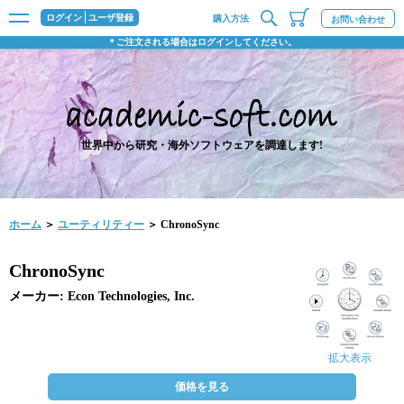
ログイン
ユーザ登録
購入方法
お問い合わせ
＊ご注文される場合はログインしてください。
世界中から研究・海外ソフトウェアを調達します!
ホーム
＞
ユーティリティー
＞ ChronoSync
ChronoSync
メーカー: Econ Technologies, Inc.
拡大表示
価格を見る