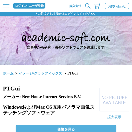
ログイン
ユーザ登録
購入方法
お問い合わせ
＊ご注文される場合はログインしてください。
世界中から研究・海外ソフトウェアを調達します!
ホーム
＞
イメージ/グラッフィックス
＞ PTGui
PTGui
メーカー: New House Internet Services B.V.
WindowsおよびMac OS X用パノラマ画像ス
テッチングソフトウェア
拡大表示
価格を見る