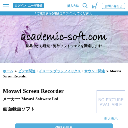
ログイン
ユーザ登録
購入方法
お問い合わせ
＊ご注文される場合はログインしてください。
世界中から研究・海外ソフトウェアを調達します!
ホーム
＞
ビデオ関連
・
イメージ/グラッフィックス
・
サウンド関連
＞ Movavi
Screen Recorder
Movavi Screen Recorder
メーカー: Movavi Software Ltd.
画面録画ソフト
拡大表示
価格を見る