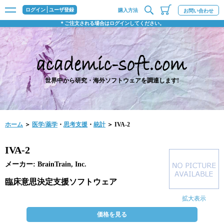
ログイン
ユーザ登録
購入方法
お問い合わせ
＊ご注文される場合はログインしてください。
世界中から研究・海外ソフトウェアを調達します!
ホーム
＞
医学/薬学
・
思考支援
・
統計
＞ IVA-2
IVA-2
メーカー: BrainTrain, Inc.
臨床意思決定支援ソフトウェア
拡大表示
価格を見る