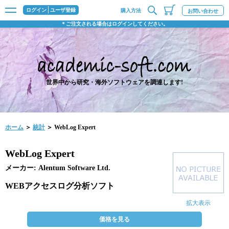
ログイン
ユーザ登録
購入方法
お問い合わせ
＊ご注文される場合はログインしてください。
世界中から研究・海外ソフトウェアを調達します!
ホーム
＞
統計
＞ WebLog Expert
WebLog Expert
メーカー: Alentum Software Ltd.
WEBアクセスログ分析ソフト
拡大表示
価格を見る