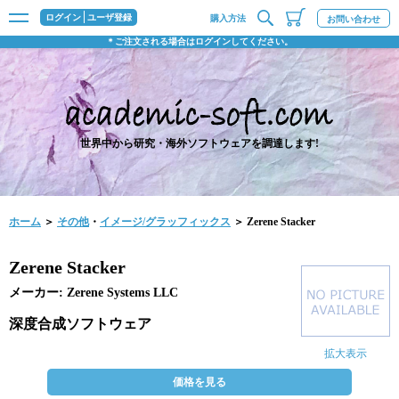
ログイン
ユーザ登録
購入方法
お問い合わせ
＊ご注文される場合はログインしてください。
世界中から研究・海外ソフトウェアを調達します!
ホーム
＞
その他
・
イメージ/グラッフィックス
＞ Zerene Stacker
Zerene Stacker
メーカー: Zerene Systems LLC
深度合成ソフトウェア
拡大表示
価格を見る