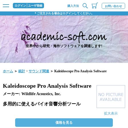
ログイン
ユーザ登録
購入方法
お問い合わせ
＊ご注文される場合はログインしてください。
世界中から研究・海外ソフトウェアを調達します!
ホーム
＞
統計
・
サウンド関連
＞ Kaleidoscope Pro Analysis Software
Kaleidoscope Pro Analysis Software
メーカー: Wildlife Acoustics, Inc.
多用的に使えるバイオ音響分析ツール
拡大表示
価格を見る