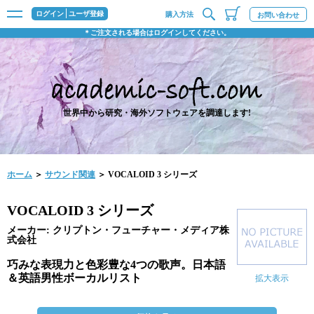
ログイン
ユーザ登録
購入方法
お問い合わせ
＊ご注文される場合はログインしてください。
世界中から研究・海外ソフトウェアを調達します!
ホーム
＞
サウンド関連
＞ VOCALOID 3 シリーズ
VOCALOID 3 シリーズ
メーカー: クリプトン・フューチャー・メディア株
式会社
巧みな表現力と色彩豊な4つの歌声。日本語
＆英語男性ボーカルリスト
拡大表示