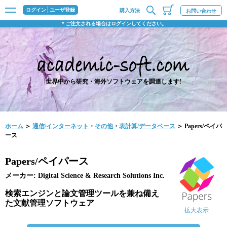
ログイン
ユーザ登録
購入方法
お問い合わせ
＊ご注文される場合はログインしてください。
世界中から研究・海外ソフトウェアを調達します!
ホーム
＞
通信/インターネット
・
その他
・
表計算/データベース
＞ Papers/ペイパ
ース
Papers/ペイパース
メーカー: Digital Science & Research Solutions Inc.
検索エンジンと論文管理ツールを兼ね備え
た文献管理ソフトウェア
拡大表示