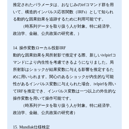
推定されたパラメータは、おなじみのirfコマンド群を用
いて、構造的インパルス応答関数（IRFs）として知られ
る動的な因果効果を追跡するために利用可能です。
（時系列データを取り扱う人が対象。特に経済学、
政治学、金融、公共政策の研究者。）
14. 操作変数ローカル投影IRF
動的な因果効果を局所射影で推定する際、新しいivlpirfコ
マンドにより内生性を考慮できるようになりました。局
所射影はショックが結果変数に与える影響を推定するた
めに用いられます。関心のあるショックが内生的な可能
性があるインパルス変数に与えられた場合、ivlpirfを用い
てIRFを推定でき、インパルス変数は一つ以上の外生的な
操作変数を用いて操作可能です。
（時系列データを取り扱う人が対象。特に経済学、
政治学、金融、公共政策の研究者）
15. Mundlak仕様検定