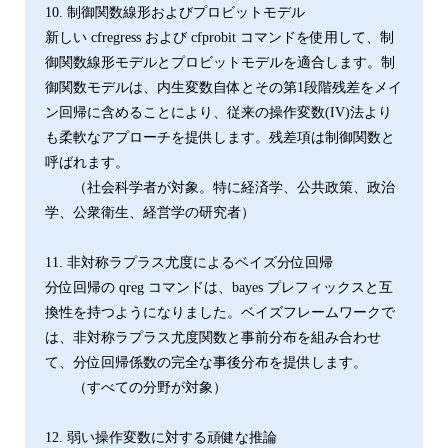
10. 制御関数線形およびプロビットモデル
新しい cfregress および cfprobit コマンドを使用して、制
御関数線形モデルとプロビットモデルを適合します。制
御関数モデルは、内生変数自体とその第1段階残差をメイ
ン回帰に含めることにより、従来の操作変数(IV)法より
も柔軟なアプローチを提供します。残差項は制御関数と
呼ばれます。
（社会科学者が対象。特に経済学、公共政策、政治
学、公衆衛生、経営学の研究者）
11. 非対称ラプラス尤度によるベイズ分位回帰
分位回帰の qreg コマンドは、bayes プレフィックスと互
換性を持つようになりました。ベイズフレームワークで
は、非対称ラプラス尤度関数と事前分布を組み合わせ
て、分位回帰係数の完全な事後分布を提供します。
（すべての分野が対象）
12. 弱い操作変数に対する頑健な推論