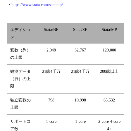
・
https://www.stata.com/statamp/
エディショ
Stata/BE
Stata/SE
Stata/MP
ン
変数（列）
2,048
32,767
120,000
の上限
観測データ
21億4千万
21億4千万
200億以上
（行）の上
限
独立変数の
798
10,998
65,532
上限
サポートコ
1-core
1-core
2-core 4-core
ア数
4+