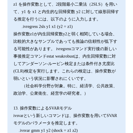
z1 を操作変数として、2段階最小二乗法（2SLS）を用い
て、y1 を x1 と内生的な回帰変数 y2 に対して線形回帰す
る推定を行うには、以下のように入力します。
.ivregress 2sls y1 x1 (y2 = z1)
操作変数z1が内生回帰変数y2と弱く相関している場合、
比較的大きなサンプルであっても推論の信頼性が低下す
る可能性があります。 ivregressコマンド実行後の新しい
事後推定コマンドestat weakrobustは、内生回帰変数に対
してアンダーソン-ルービン検定または条件付き尤度比
(CLR)検定を実行します。これらの検定は、操作変数が
弱いという状況に影響されにくいです。
（社会科学分野が対象。特に、経済学、公共政策、
政治学、公衆衛生、経営学の研究者。）
13. 操作変数によるSVARモデル
ivsvarという新しいコマンドは、操作変数を用いてSVAR
モデルのパラメータを推定します。
.ivsvar gmm y1 y2 (shock = z1 z2)