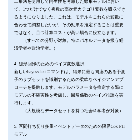
二乗法を使用して内生性を考慮した線形モデルにおい
て、1つだけでなく複数の高次元カテゴリ変数を吸収でき
るようになりました。これは、モデルをこれらの変数に
合わせて調整したいが、その効果を推定することは重要
ではなく、且つ計算コストが高い場合に役立ちます。
（すべての分野が対象。特にパネルデータを扱う経
済学者や政治学者。）
4. 線形回帰のためのベイズ変数選択
新しいbayesselectコマンドは、結果に最も関連のある予測
子のサブセットを識別するための柔軟なベイジアンアプ
ローチを提供します。モデルパラメータを推定する際に
モデルの不確実性を考慮し、回帰係数のベイズ推論を実
行します。
（大規模なデータセットを持つ社会科学者が対象）
5. 区間打ち切り多重イベントデータのための限界Cox PH
モデル