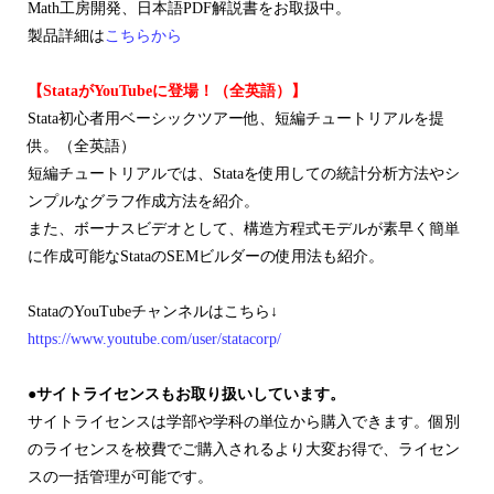
Math工房開発、日本語PDF解説書をお取扱中。
製品詳細は
こちらから
【StataがYouTubeに登場！（全英語）】
Stata初心者用ベーシックツアー他、短編チュートリアルを提
供。（全英語）
短編チュートリアルでは、Stataを使用しての統計分析方法やシ
ンプルなグラフ作成方法を紹介。
また、ボーナスビデオとして、構造方程式モデルが素早く簡単
に作成可能なStataのSEMビルダーの使用法も紹介。
StataのYouTubeチャンネルはこちら↓
https://www.youtube.com/user/statacorp/
●サイトライセンスもお取り扱いしています。
サイトライセンスは学部や学科の単位から購入できます。個別
のライセンスを校費でご購入されるより大変お得で、ライセン
スの一括管理が可能です。