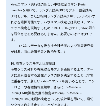
xtregコマンド実行後の新しい事後推定コマンドestat
mundlakを用いて、ランダム効果(RE)モデル、固定効果
(FE)モデル、または相関ランダム効果(CRE)モデルのいず
れかを選択可能です。ハウスマン検定とは異なり、マン
ラック検定を実施するためにREモデルとFEモデルの両方
を適合させる必要はありません。必要なのは1つだけで
す。
（パネルデータを扱う社会科学者および健康研究者
が対象。特に経済学者と政治学者。）
16. 潜在クラスモデル比較統計
潜在クラス分析や有限混合モデルを適用する上で、デー
タに最も適合する潜在クラスの数を決定することは非常
に重要です。新しいlcstatsコマンドを用いることで、エン
トロピーや各種情報量規準、さらにLo-Mendell-
Rubin(LMR)調整尤度比検定やVuong-Lo-Mendell-
Rubin(VLMR)尤度比検定といった統計量を用いて、適切
なクラス数を決定することができます。