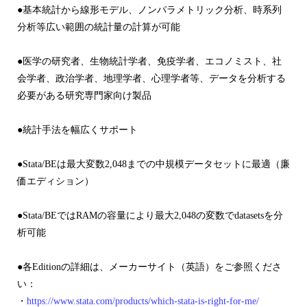
●基本統計から線形モデル、ノンパラメトリック分析、時系列
分析等広い範囲の統計量の計算が可能
●医学の研究者、生物統計学者、免疫学者、エコノミスト、社
会学者、政治学者、地理学者、心理学者等、データを分析する
必要がある研究専門家向け製品
●統計手法を幅広くサポート
●Stata/BEは最大変数2,048までの中規模データセットに最適（廉
価エディション）
●Stata/BEではRAMの容量により最大2,048の変数でdatasetsを分
析可能
●各Editionの詳細は、メーカーサイト（英語）をご参照くださ
い：
・
https://www.stata.com/products/which-stata-is-right-for-me/