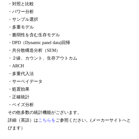
・対照と比較
・パワー分析
・サンプル選択
・多重モデル
・脆弱性を含む生存モデル
・DPD（Dynamic panel data)回帰
・共分散構造分析（SEM）
・２値、カウント、生存アウトカム
・ARCH
・多重代入法
・サーベイデータ
・処置効果
・正確統計
・ベイズ分析
その他多数の統計機能がございます。
詳細（英語）は
こちらを
ご参照ください。(メーカーサイトへと
びます）