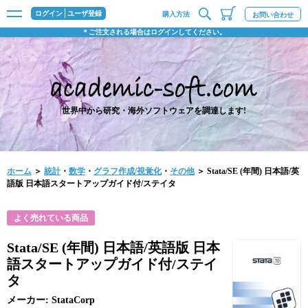
ログイン
ユーザ登録
購入方法
お問い合わせ
＊ご注文される場合はログインしてください。
世界中から研究・海外ソフトウェアを調達します!
ホーム
＞
統計
・
数学
・
グラフ作成/視覚化
・
その他
＞ Stata/SE (年間) 日本語/英
語版 日本語スタートアップガイド付/ステイタ
よく売れている商品
Stata/SE (年間) 日本語/英語版 日本
語スタートアップガイド付/ステイ
タ
メーカー: StataCorp