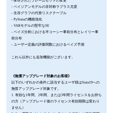
- 保存されたフレームセットの変更
- ベイジアンモデルの非対称ラプラス尤度
- 生存グラフの代替リスクテーブル
- PyStataの機能強化
- VARモデルの堅牢なSE
- ベイズ分析における半コーシー事前分布とレイリー事
前分布
- ユーザー定義の評価関数におけるベイズ予測
これら以外にも追加機能がございます。
《無償アップグレード対象のお客様》
以下のいずれかの条件に該当するユーザ様はStata19への
無償アップグレード対象です。
1. 有効な1年間、2年間、または3年間ライセンスをお持ち
の⽅（アップグレード後のライセンス有効期限は変わり
ません）