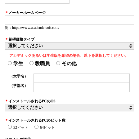
＊
メーカーホームページ
例：https://www.academic-soft.com/
＊
希望価格タイプ
アカデミックあるいは学生版を希望の場合、以下を選択してください。
学生
教職員
その他
（大学名）
（学部名）
＊
インストールされるPCのOS
＊
インストールされるPCのビット数
32ビット
64ビット